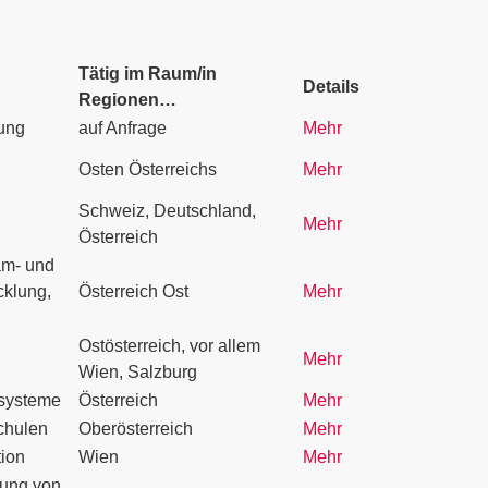
Tätig im Raum/in
Details
Regionen…
hung
auf Anfrage
Mehr
Osten Österreichs
Mehr
Schweiz, Deutschland,
Mehr
Österreich
am- und
cklung,
Österreich Ost
Mehr
Ostösterreich, vor allem
Mehr
Wien, Salzburg
tsysteme
Österreich
Mehr
schulen
Oberösterreich
Mehr
tion
Wien
Mehr
tung von