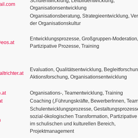
Schulentwicklung, Leitbildentwicklung,
ail.com
Organisationsentwicklung
Organisationsberatung, Strategieentwicklung, V
der Organisationskultur
Entwicklungsprozesse, Großgruppen-Moderation
eos.at
Partizipative Prozesse, Training
Evaluation, Qualitätsentwicklung, Begleitforschun
trichter.at
Aktionsforschung, Organisationsentwicklung
.at
Organisations-, Teamentwicklung, Training
at
Coaching (,Führungskräfte, BewerberInnen, Team
Schulentwicklungsprozesse, Gestaltungsprozess
sozial-ökologischen Transformation, Partizipativ
m
im schulischen und kulturellen Bereich,
Projektmanagement