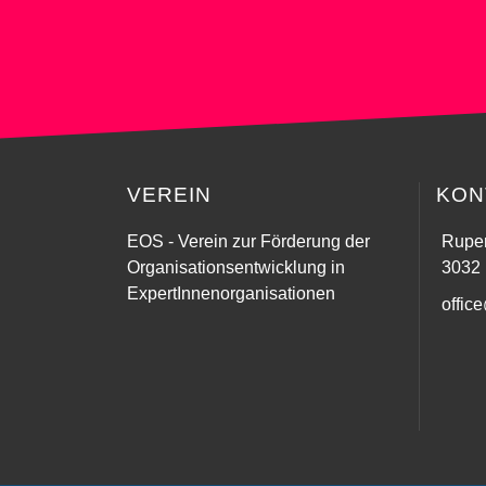
VEREIN
KON
EOS - Verein zur Förderung der
Ruper
Organisationsentwicklung in
3032 
ExpertInnenorganisationen
offic