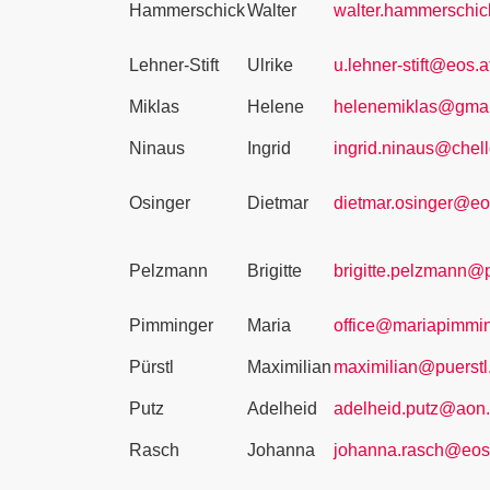
Hammerschick
Walter
walter.hammerschi
Lehner-Stift
Ulrike
u.lehner-stift@eos.a
Miklas
Helene
helenemiklas@gmai
Ninaus
Ingrid
ingrid.ninaus@chell
Osinger
Dietmar
dietmar.osinger@eo
Pelzmann
Brigitte
brigitte.pelzmann@p
Pimminger
Maria
office@mariapimmin
Pürstl
Maximilian
maximilian@puerst
Putz
Adelheid
adelheid.putz@aon.
Rasch
Johanna
johanna.rasch@eos