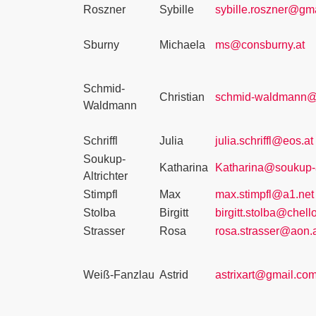
Roszner
Sybille
sybille.roszner@gm
Sburny
Michaela
ms@consburny.at
Schmid-
Christian
schmid-waldmann@
Waldmann
Schriffl
Julia
julia.schriffl@eos.at
Soukup-
Katharina
Katharina@soukup-al
Altrichter
Stimpfl
Max
max.stimpfl@a1.net
Stolba
Birgitt
birgitt.stolba@chello
Strasser
Rosa
rosa.strasser@aon.
Weiß-Fanzlau
Astrid
astrixart@gmail.co