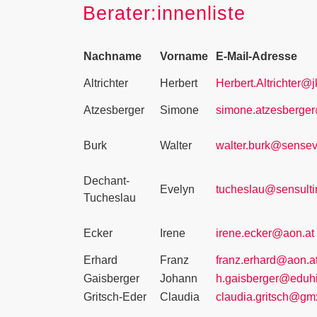
Berater:innenliste
Nachname
Vorname
E-Mail-Adresse
Altrichter
Herbert
Herbert.Altrichter@j
Atzesberger
Simone
simone.atzesberge
Burk
Walter
walter.burk@sensev
Dechant-
Evelyn
tucheslau@sensulti
Tucheslau
Ecker
Irene
irene.ecker@aon.at
Erhard
Franz
franz.erhard@aon.a
Gaisberger
Johann
h.gaisberger@eduhi
Gritsch-Eder
Claudia
claudia.gritsch@gm