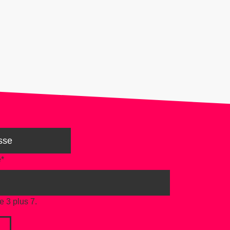
e
*
e 3 plus 7.