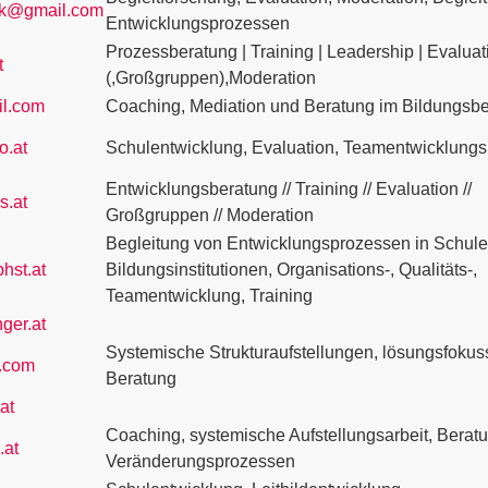
ck@gmail.com
Entwicklungsprozessen
Prozessberatung | Training | Leadership | Evaluati
t
(,Großgruppen),Moderation
l.com
Coaching, Mediation und Beratung im Bildungsbe
o.at
Schulentwicklung, Evaluation, Teamentwicklung
Entwicklungsberatung // Training // Evaluation //
s.at
Großgruppen // Moderation
Begleitung von Entwicklungsprozessen in Schul
hst.at
Bildungsinstitutionen, Organisations-, Qualitäts-,
Teamentwicklung, Training
ger.at
Systemische Strukturaufstellungen, lösungsfokuss
l.com
Beratung
at
Coaching, systemische Aufstellungsarbeit, Beratu
.at
Veränderungsprozessen