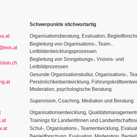
Schwerpunkte stichwortartig
ku.at
Organisationsberatung, Evaluation, Begleitforsc
Begleitung von Organisations-, Team-,
r@eos.at
Leitbildentwicklungsprozessen
Begleitung von Sinngebungs-, Visions- und
ision.ch
Leitbildprozessen
Gesunde Organisationskultur, Organisations-, Te
ng.at
Persönlichkeitsentwicklung, Führungskräfteentwi
Moderation, psychologische Beratung
Supervision, Coaching, Mediation und Beratung
t
Organisationsentwicklung, Qualitätsmanagemen
.at
Trainings für LandwirtInnen und Landwirtschafts
x.at
Schul-, Organisations-, Teamentwicklung, Evalua
Begleitforschung, Evaluation, Moderation, Beglei