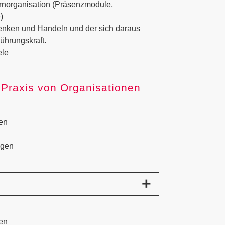
ernorganisation (Präsenzmodule,
)
enken und Handeln und der sich daraus
ührungskraft.
ele
d Praxis von Organisationen
nen
ngen
nen