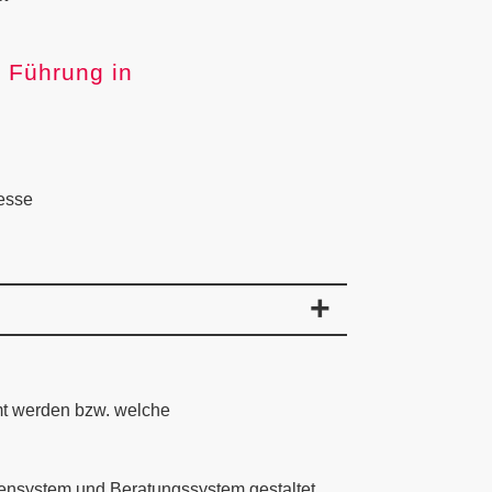
 Führung in
zesse
t werden bzw. welche
ensystem und Beratungssystem gestaltet