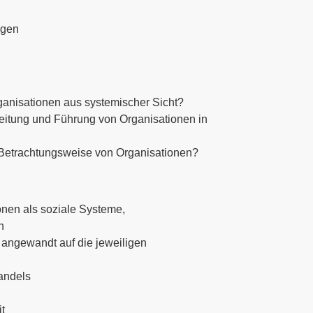
ngen
ganisationen aus systemischer Sicht?
itung und Führung von Organi­sationen in
Betrachtungsweise von Organi­sationen?
onen als soziale Systeme,
n
 angewandt auf die jeweiligen
andels
t