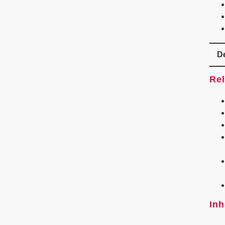
De
Rel
Inh